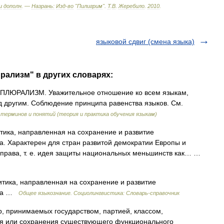
и
дополн
. —
Назрань:
Изд
-
во
"
Пилигрим
"
.
Т
.
В
.
Жеребило
.
2010
.
языковой сдвиг (смена языка)
рализм" в других словарях:
ЮРАЛИЗМ. Уважительное отношение ко всем языкам,
 другим. Соблюдение принципа равенства языков. См.
терминов и понятий (теория и практика обучения языкам)
ка, направленная на сохранение и развитие
ва. Характерен для стран развитой демократии Европы и
 права, т. е. идея защиты национальных меньшинств как… …
ика, направленная на сохранение и развитие
тва …
Общее языкознание. Социолингвистика: Словарь-справочник
 принимаемых государством, партией, классом,
ия или сохранения существующего функционального