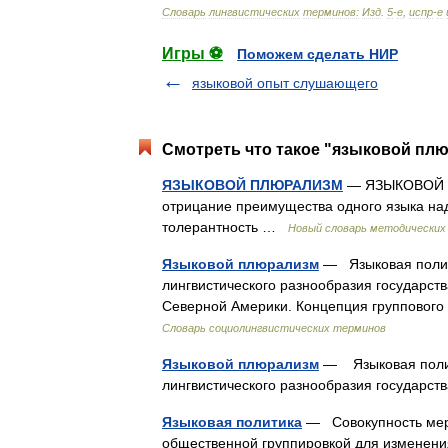
Словарь
лингвистических
терминов:
Изд
.
5
-
е
,
испр
-
е
Игры ⚽
Поможем сделать НИР
языковой опыт слушающего
Смотреть что такое "языковой плю
ЯЗЫКОВОЙ ПЛЮРАЛИЗМ
— ЯЗЫКОВОЙ ПЛ
отрицание преимущества одного языка над
толерантность …
Новый словарь методических 
Языковой плюрализм
— Языковая полити
лингвистического разнообразия государст
Северной Америки. Концепция группового
Словарь социолингвистических терминов
Языковой плюрализм
— Языковая полит
лингвистического разнообразия государс
Языковая политика
— Совокупность мер,
общественной группировкой для изменен