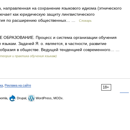
 направленная на сохранение языкового идиома (этнического
включает как юридическую защиту лингвистического
риятия по расширению общественных… …
Словарь
ОБРАЗОВАНИЕ. Процесс и система организации обучения
языкам. Задачей Я. о. является, в частности, развитие
ообразия в обществе. Ведущей тенденцией современного… …
теория и практика обучения языкам)
ка
,
Реклама на сайте
18+
omla,
Drupal,
WordPress, MODx.