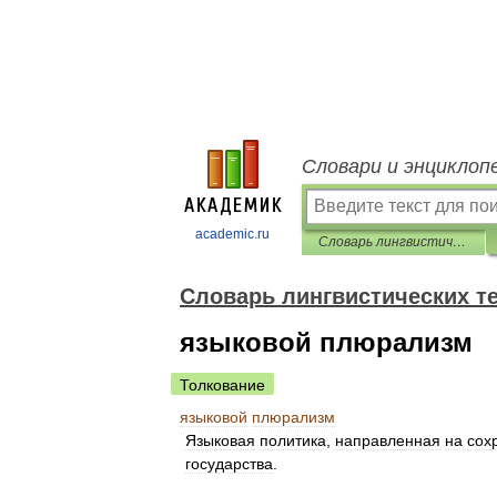
Словари и энциклоп
academic.ru
Словарь лингвистических терминов Т.В. Жеребило
Словарь лингвистических т
языковой плюрализм
Толкование
языковой
плюрализм
Языковая
политика
,
направленная
на
сох
государства
.