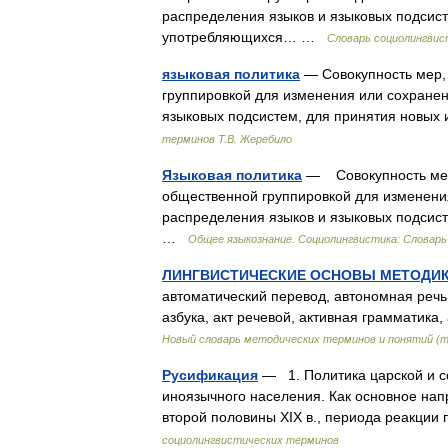
распределения языков и языковых подсис
употребляющихся… …
Словарь социолингви
языковая политика
— Совокупность мер,
группировкой для изменения или сохране
языковых подсистем, для принятия нов
терминов Т.В. Жеребило
Языковая политика
— Совокупность мер,
общественной группировкой для изменен
распределения языков и языковых подсис
…
Общее языкознание. Социолингвистика: Словарь
ЛИНГВИСТИЧЕСКИЕ ОСНОВЫ МЕТОДИ
автоматический перевод, автономная речь,
азбука, акт речевой, активная грамматика
Новый словарь методических терминов и понятий (т
Русификация
— 1. Политика царской и с
иноязычного населения. Как основное нап
второй половины XIX в., периода реакци
социолингвистических терминов