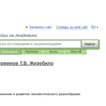
Запомнить сайт
Словарь на свой сайт
RU
едии на Академике
Найти!
Толкования
Переводы
Книги
Игры ⚽
ерминов Т.В. Жеребило
ранение
и
развитие
лингвистического
разнообразия