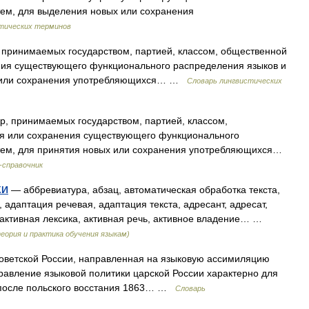
тем, для выделения новых или сохранения
стических терминов
 принимаемых государством, партией, классом, общественной
ния существующего функционального распределения языков и
ых или сохранения употребляющихся… …
Словарь лингвистических
 принимаемых государством, партией, классом,
ия или сохранения существующего функционального
тем, для принятия новых или сохранения употребляющихся…
-справочник
КИ
— аббревиатура, абзац, автоматическая обработка текста,
 адаптация речевая, адаптация текста, адресант, адресат,
, активная лексика, активная речь, активное владение… …
еория и практика обучения языкам)
оветской России, направленная на языковую ассимиляцию
равление языковой политики царской России характерно для
и после польского восстания 1863… …
Словарь